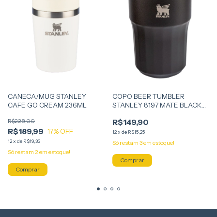
CANECA/MUG STANLEY
COPO BEER TUMBLER
CAFE GO CREAM 236ML
STANLEY 8197 MATE BLACK
408ML
R$228,00
R$149,90
R$189,99
17
% OFF
12
x
de
R$15,25
12
x
de
R$19,33
Só restam
3
em estoque!
Só restam
2
em estoque!