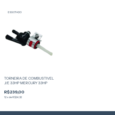
ESGOTADO
TORNEIRA DE COMBUSTIVEL
J/E 3.3HP MERCURY 3.3HP
R$239,00
12
x
de
R$24,32