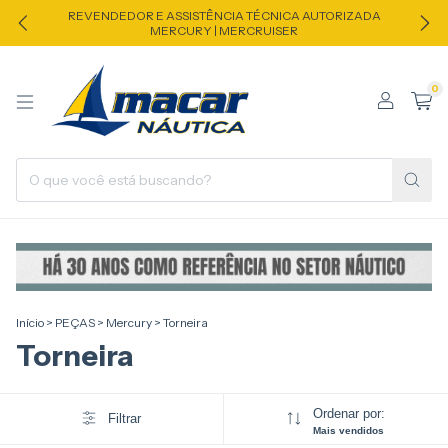
REVENDEDOR E ASSISTÊNCIA TÉCNICA AUTORIZADA
MERCURY | MERCRUISER
0
Início
>
PEÇAS
>
Mercury
>
Torneira
Torneira
Ordenar por:
Filtrar
Mais vendidos