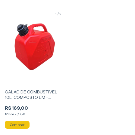
1
/
2
GALAO DE COMBUSTIVEL
10L, COMPOSTO EM -
PLASTICO, VERMELHO, COM
R$169,00
CAPACIDADE PARA 10
12
x
de
R$17,20