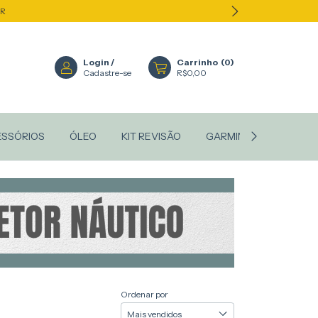
ER
Login
/
Carrinho
(
0
)
Cadastre-se
R$0,00
ESSÓRIOS
ÓLEO
KIT REVISÃO
GARMIN
STANLEY
Ordenar por