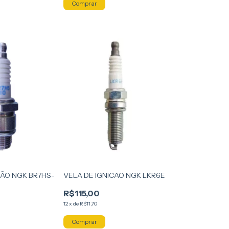
ÇÃO NGK BR7HS-
VELA DE IGNICAO NGK LKR6E
R$115,00
12
x
de
R$11,70