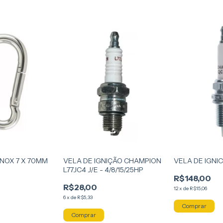
NOX 7 X 70MM
VELA DE IGNIÇÃO CHAMPION
VELA DE IGNI
L77JC4 J/E - 4/8/15/25HP
R$148,00
R$28,00
12
x
de
R$15,06
6
x
de
R$5,33