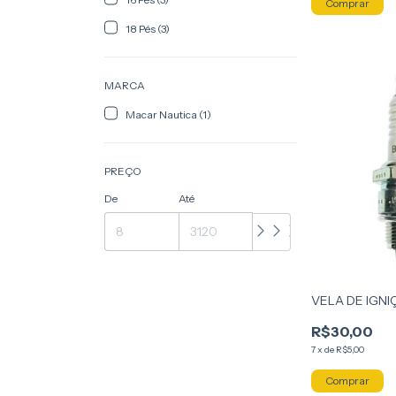
18 Pés (3)
MARCA
Macar Nautica (1)
PREÇO
De
Até
VELA DE IGNI
R$30,00
7
x
de
R$5,00