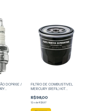
ÇÃO DCPR6E /
FILTRO DE COMBUSTIVEL
URY
MERCURY (REFIL) KIT
0 4T
SEACHOICE
R$98,00
12
x
de
R$9,97