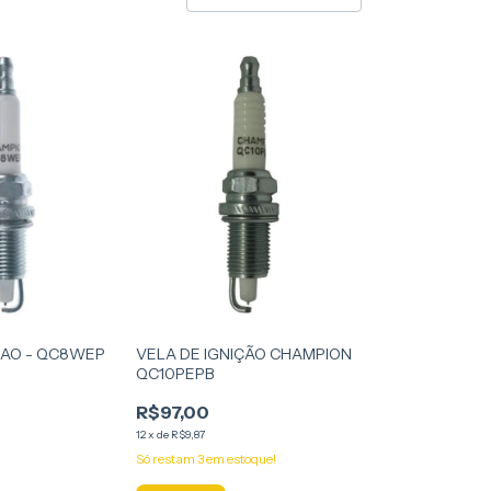
CAO - QC8WEP
VELA DE IGNIÇÃO CHAMPION
QC10PEPB
R$97,00
12
x
de
R$9,87
Só restam
3
em estoque!