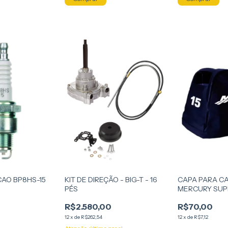
CAO BP8HS-15
KIT DE DIREÇÃO - BIG-T - 16
CAPA PARA CA
PÉS
MERCURY SUP
R$2.580,00
R$70,00
12
x
de
R$262,54
12
x
de
R$7,12