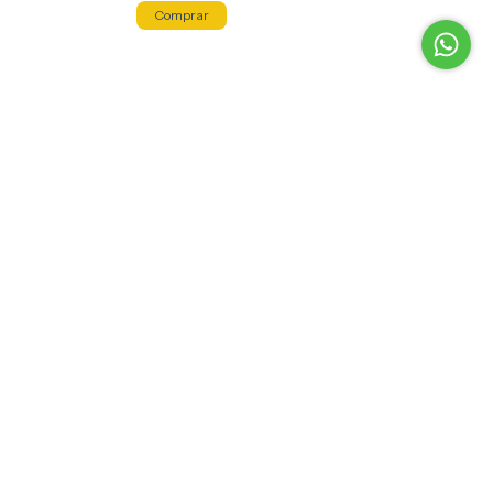
TO M/T
DIAFRAGMA MOTOR MERCURY
15/20HP 4 TEMPOS - PLUNGER
EMBOLO
R$152,00
12
x
de
R$15,47