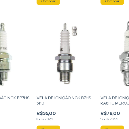
ÇÃO NGK BP7HS
VELA DE IGNIÇÃO NGK B7HS
VELA DE IGNI
5110
RA8HC MERC
20/30/40/50/6
R$35,00
R$76,00
8
x
de
R$5,11
12
x
de
R$7,73