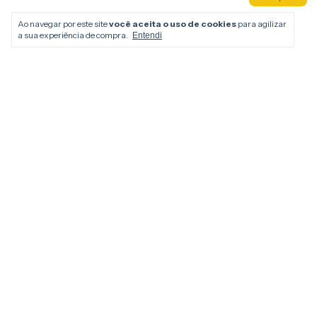
Ao navegar por este site
você aceita o uso de cookies
para agilizar
a sua experiência de compra.
Entendi
RETENTOR EIX
MERCURY AM
R$168,00
12
x
de
R$17,10