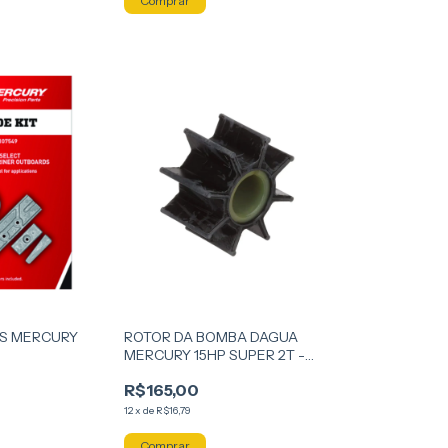
OS MERCURY
ROTOR DA BOMBA DAGUA
MERCURY 15HP SUPER 2T -
8/15/20HP 4T
R$165,00
12
x
de
R$16,79