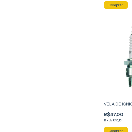
VELA DE IGNI
R$47,00
11
x
de
R$5,16