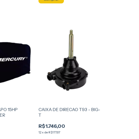
PO 15HP
CAIXA DE DIRECAO T93 - BIG-
ER
T
R$1.746,00
12
x
de
R$177,67