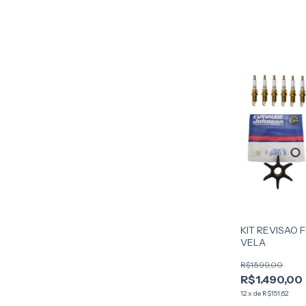
KIT REVISAO 
VELA
R$1.599,00
R$1.490,00
12
x
de
R$151,62