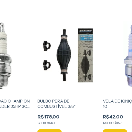
IÇÃO CHAMPION
BULBO PERA DE
VELA DE IGNI
UDER 35HP 3CC
COMBUSTÍVEL 3/8"
10
UDER 90HP A
R$178,00
R$42,00
12
x
de
R$18,11
10
x
de
R$5,07