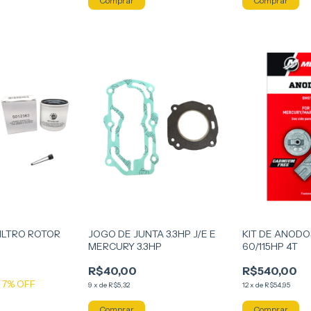
FILTRO ROTOR
JOGO DE JUNTA 3.3HP J/E E
KIT DE ANOD
MERCURY 3.3HP
60/115HP 4T
R$40,00
R$540,00
7
% OFF
9
x
de
R$5,32
12
x
de
R$54,95