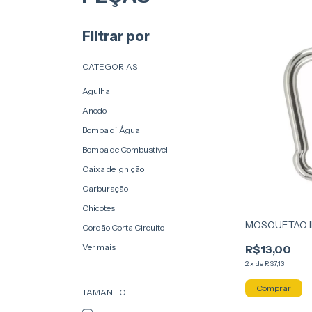
Filtrar por
CATEGORIAS
Agulha
Anodo
Bomba d´ Água
Bomba de Combustível
Caixa de Ignição
Carburação
Chicotes
MOSQUETAO I
Cordão Corta Circuito
Ver mais
R$13,00
2
x
de
R$7,13
TAMANHO