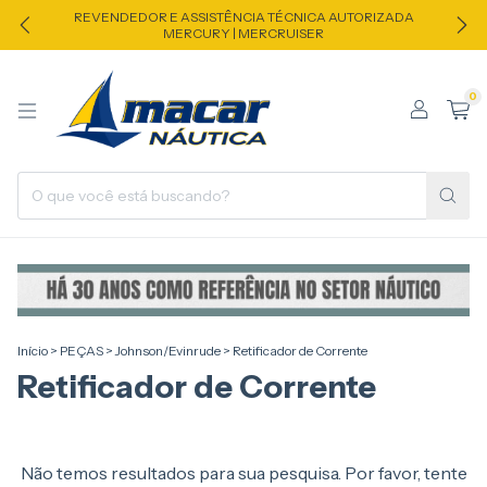
REVENDEDOR E ASSISTÊNCIA TÉCNICA AUTORIZADA
MERCURY | MERCRUISER
0
Início
>
PEÇAS
>
Johnson/Evinrude
>
Retificador de Corrente
Retificador de Corrente
Não temos resultados para sua pesquisa. Por favor, tente