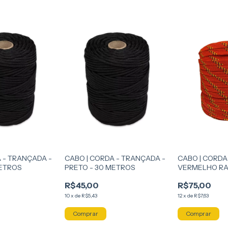
 - TRANÇADA -
CABO | CORDA - TRANÇADA -
CABO | CORDA
METROS
PRETO - 30 METROS
VERMELHO RA
METROS
R$45,00
R$75,00
10
x
de
R$5,43
12
x
de
R$7,63
Comprar
Comprar