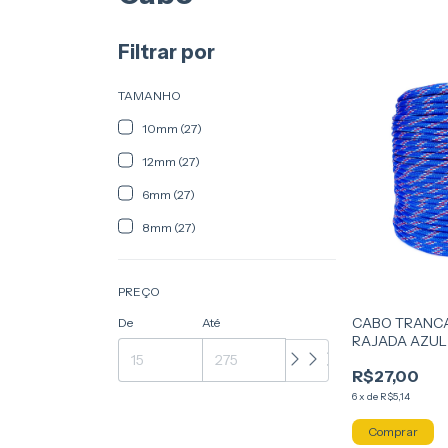
Filtrar por
TAMANHO
10mm (27)
12mm (27)
6mm (27)
8mm (27)
PREÇO
CABO TRANCA
De
Até
RAJADA AZUL
R$27,00
6
x
de
R$5,14
Comprar