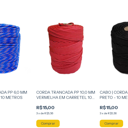
DA PP 6,0 MM
CORDA TRANCADA PP 10,0 MM
CABO | CORDA
 10 METROS
VERMELHA EM CARRETEL 10
PRETO - 10 M
METROS
R$15,00
R$15,00
3
x
de
R$5,56
3
x
de
R$5,56
Comprar
Comprar