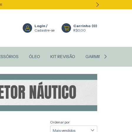
ER
Login
/
Carrinho
(
0
)
Cadastre-se
R$0,00
ESSÓRIOS
ÓLEO
KIT REVISÃO
GARMIN
STANLEY
Ordenar por