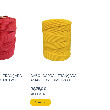
 - TRANÇADA -
CABO | CORDA - TRANÇADA -
30 METROS
AMARELO - 50 METROS
R$75,00
12
x
de
R$7,63
Comprar