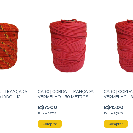
 - TRANÇADA -
CABO | CORDA - TRANÇADA -
CABO | CORDA
JADO - 10
VERMELHO - 50 METROS
VERMELHO - 
R$75,00
R$45,00
12
x
de
R$7,63
10
x
de
R$5,43
Comprar
Comprar