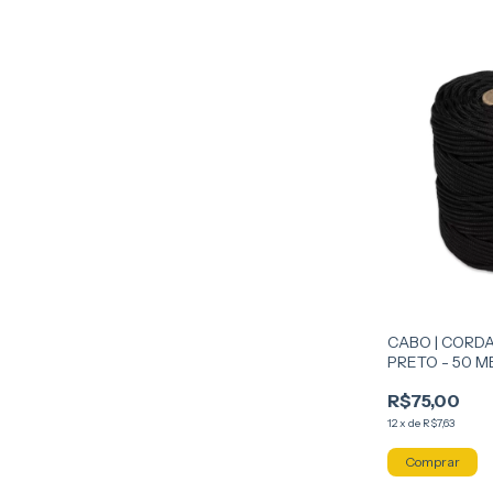
CABO | CORDA
PRETO - 50 
R$75,00
12
x
de
R$7,63
Comprar