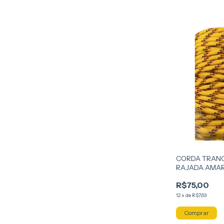
CORDA TRANC
RAJADA AMA
CARRETEL 50
R$75,00
12
x
de
R$7,63
Comprar