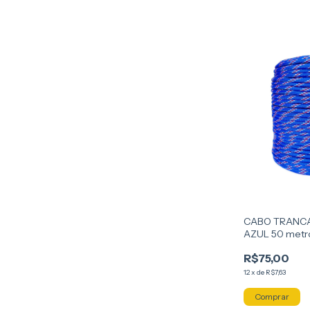
CABO TRANCA
AZUL 50 metr
R$75,00
12
x
de
R$7,63
Comprar