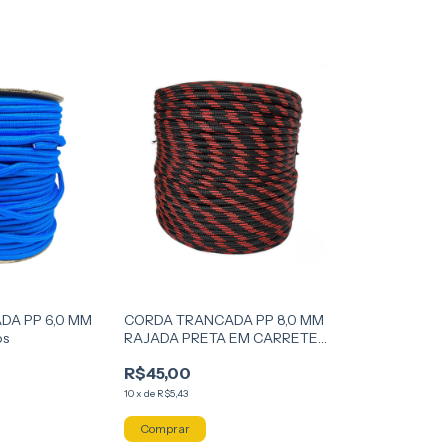
DA PP 6,0 MM
CORDA TRANCADA PP 8,0 MM
os
RAJADA PRETA EM CARRETEL
30 METROS
R$45,00
10
x
de
R$5,43
Comprar