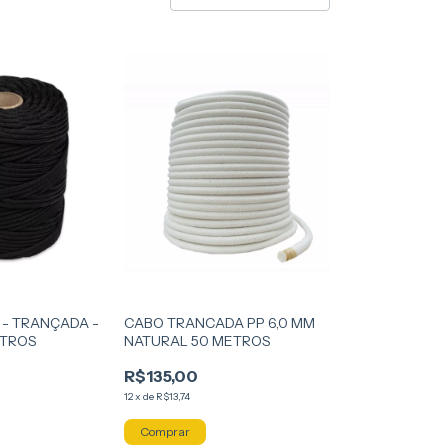
 - TRANÇADA -
CABO TRANCADA PP 6,0 MM
ETROS
NATURAL 50 METROS
R$135,00
12
x
de
R$13,74
Comprar