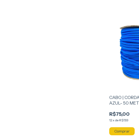
CABO | CORDA
AZUL- 50 ME
R$75,00
12
x
de
R$7,63
Comprar