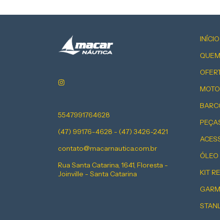
INÍCIO
QUEM
OFER
MOTO
BARC
5547991764628
PEÇA
(47) 99176-4628 - (47) 3426-2421
ACES
contato@macarnautica.com.br
ÓLEO
Rua Santa Catarina, 1641, Floresta -
KIT R
Joinville - Santa Catarina
GARM
STAN