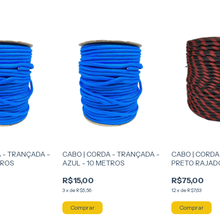
 - TRANÇADA -
CABO | CORDA - TRANÇADA -
CABO | CORDA
TROS
AZUL - 10 METROS
PRETO RAJAD
R$15,00
R$75,00
3
x
de
R$5,56
12
x
de
R$7,63
Comprar
Comprar