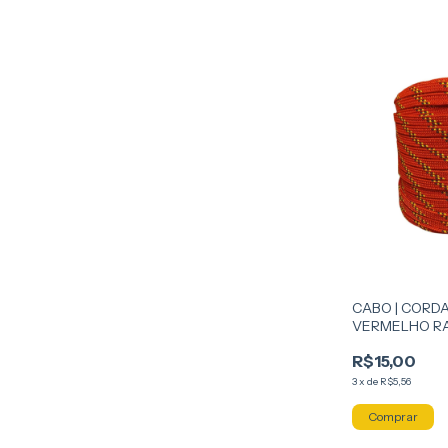
CABO | CORDA
VERMELHO RA
METROS
R$15,00
3
x
de
R$5,56
Comprar