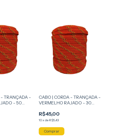
 - TRANÇADA -
CABO | CORDA - TRANÇADA -
JADO - 50
VERMELHO RAJADO - 30
METROS
R$45,00
10
x
de
R$5,43
Comprar