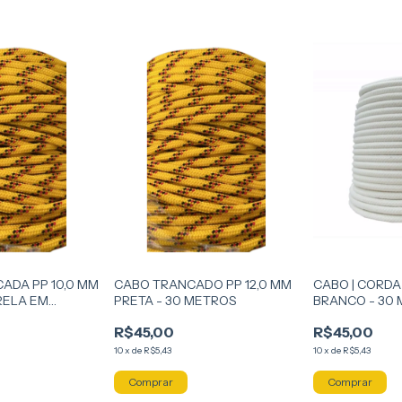
ADA PP 10,0 MM
CABO TRANCADO PP 12,0 MM
CABO | CORDA
RELA EM
PRETA - 30 METROS
BRANCO - 30
 METROS
R$45,00
R$45,00
10
x
de
R$5,43
10
x
de
R$5,43
Comprar
Comprar