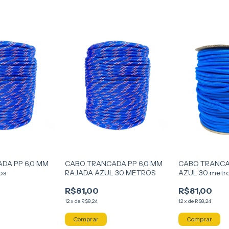
DA PP 6,0 MM
CABO TRANCADA PP 6,0 MM
CABO TRANCA
os
RAJADA AZUL 30 METROS
AZUL 30 metr
R$81,00
R$81,00
12
x
de
R$8,24
12
x
de
R$8,24
Comprar
Comprar