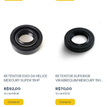
RETENTOR EIXO DA HELICE
RETENTOR SUPERIOR
MERCURY SUPER 15HP
VIRABREQUIM MERCURY 15HP
SUPER
R$92,00
R$70,00
12
x
de
R$9,36
12
x
de
R$7,12