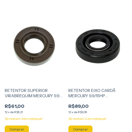
RETENTOR SUPERIOR
RETENTOR EIXO CARDÃ
VIRABREQUIM MERCURY 9.9
MERCURY 9.9/15HP
AO 25HP 4 TEMPO
AMERICANO
R$61,00
R$89,00
12
x
de
R$6,21
12
x
de
R$9,06
Só restam
3
em estoque!
Só restam
2
em estoque!