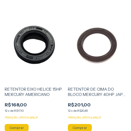
RETENTOR EIXO HELICE 15HP
RETENTOR DE CIMA DO
MERCURY AMERICANO
BLOCO MERCURY 40HP JAP
3CY
R$168,00
R$201,00
12
x
de
R$17,10
12
x
de
R$20,45
Atenção, última peça!
Atenção, última peça!