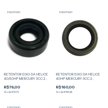
ESGOTADO
ESGOTADO
RETENTOR EIXO DA HELICE
RETENTOR EIXO DA HELICE
40/50HP MERCURY 3CC 2
40HP MERCURY 3CC 2
TEMPO
TEMPO
R$76,00
R$160,00
12
x
de
R$7,73
12
x
de
R$16,28
ESGOTADO
ESGOTADO