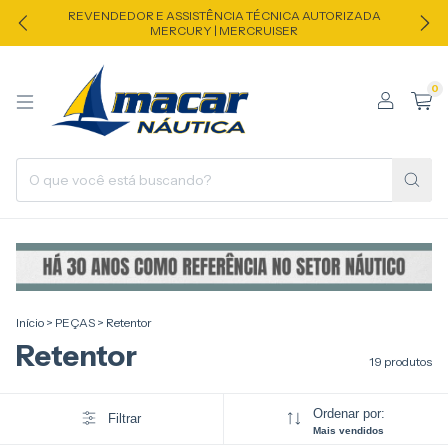
REVENDEDOR E ASSISTÊNCIA TÉCNICA AUTORIZADA
MERCURY | MERCRUISER
0
Início
>
PEÇAS
>
Retentor
Retentor
19 produtos
Ordenar por:
Filtrar
Mais vendidos