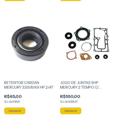
RETENTOR CARDAN
JOGO DE JUNTAS 5HP
MERCURY 3.3/5/8/9.9 HP 2/4T
MERCURY 2 TEMPO C/
RETENTORES
R$65,00
R$550,00
12
x
de
R$6,61
12
x
de
R$55,97