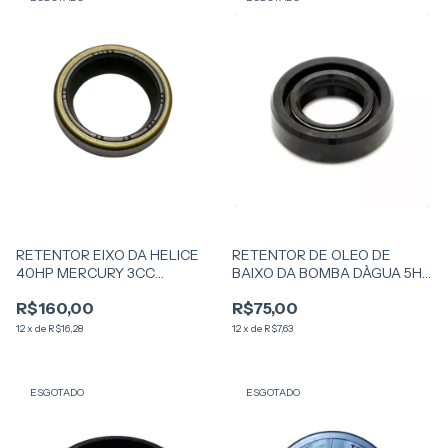
RETENTOR EIXO DA HELICE
RETENTOR DE OLEO DE
40HP MERCURY 3CC
BAIXO DA BOMBA DÀGUA 5HP
SUPERIOR 2 TEMPO 26
MERCURY 2 TEMPO
R$160,00
R$75,00
12
x
de
R$16,28
12
x
de
R$7,63
ESGOTADO
ESGOTADO