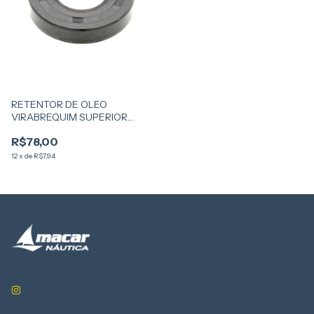
RETENTOR DE OLEO
VIRABREQUIM SUPERIOR
3,3HP 2T
R$78,00
12
x
de
R$7,94