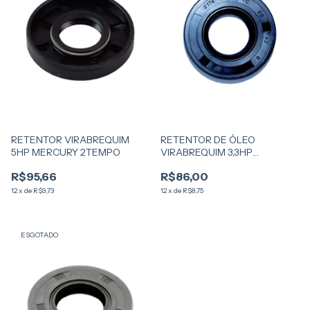
RETENTOR VIRABREQUIM
RETENTOR DE ÓLEO
5HP MERCURY 2TEMPO
VIRABREQUIM 3,3HP
MERCURY INFERIOR 26
R$95,66
R$86,00
12
x
de
R$9,73
12
x
de
R$8,75
ESGOTADO