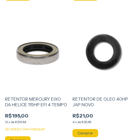
RETENTOR MERCURY EIXO
RETENTOR DE OLEO 40HP
DA HELICE 115HP EFI 4 TEMPO
JAP NOVO
R$195,00
R$21,00
12
x
de
R$19,84
4
x
de
R$5,85
Só restam
3
em estoque!