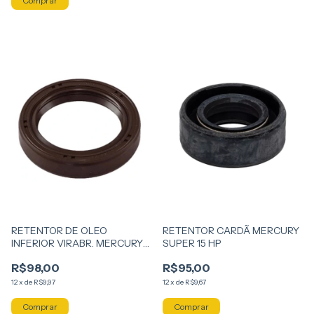
RETENTOR DE OLEO
RETENTOR CARDÃ MERCURY
INFERIOR VIRABR. MERCURY
SUPER 15 HP
20HP 4T
R$98,00
R$95,00
12
x
de
R$9,97
12
x
de
R$9,67