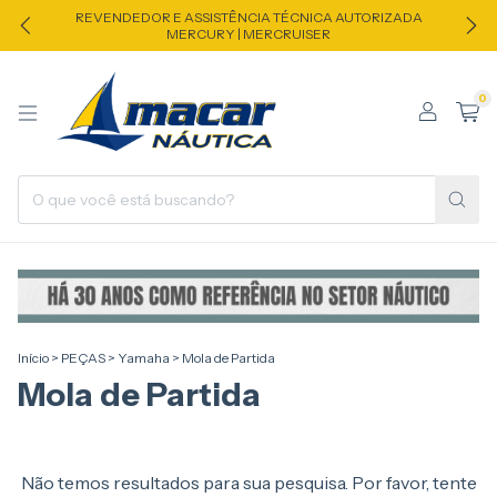
REVENDEDOR E ASSISTÊNCIA TÉCNICA AUTORIZADA
MERCURY | MERCRUISER
0
Início
>
PEÇAS
>
Yamaha
>
Mola de Partida
Mola de Partida
Não temos resultados para sua pesquisa. Por favor, tente