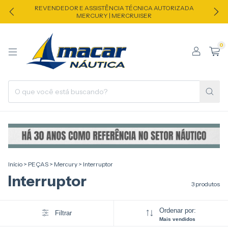
REVENDEDOR E ASSISTÊNCIA TÉCNICA AUTORIZADA
MERCURY | MERCRUISER
0
Início
>
PEÇAS
>
Mercury
>
Interruptor
Interruptor
3 produtos
Ordenar por:
Filtrar
Mais vendidos