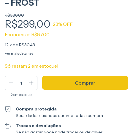
- FROST
R$386,00
R$299,00
23
% OFF
Economize:
R$87,00
12
x de
R$30,43
Ver mais detalhes
Só restam
2
em estoque!
2
em estoque
Compra protegida
Seus dados cuidados durante toda a compra.
Trocas e devoluções
Se não gostar, você pode trocar ou devolver.