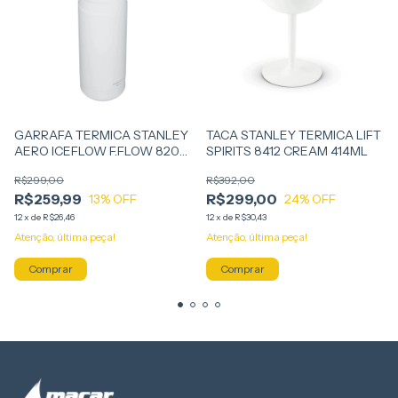
GARRAFA TERMICA STANLEY
TACA STANLEY TERMICA LIFT
AERO ICEFLOW F.FLOW 8207
SPIRITS 8412 CREAM 414ML
POLAR 1,1L
R$299,00
R$392,00
R$259,99
R$299,00
13
% OFF
24
% OFF
12
x
de
R$26,46
12
x
de
R$30,43
Atenção, última peça!
Atenção, última peça!