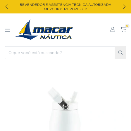
REVENDEDOR E ASSISTÊNCIA TÉCNICA AUTORIZADA
MERCURY | MERCRUISER
0