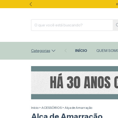
R
Categorias
INÍCIO
QUEM SOM
Início
>
ACESSÓRIOS
>
Alça de Amarração
Alça de Amarração