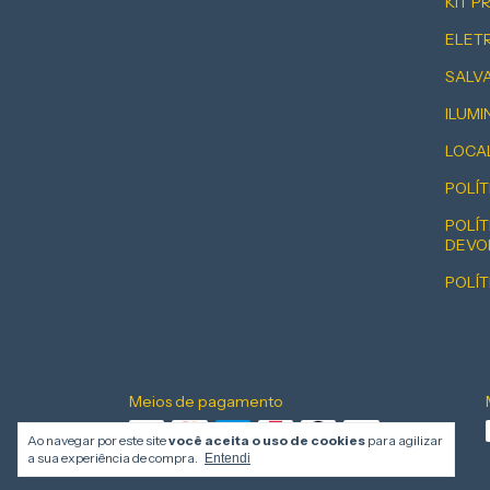
KIT 
ELET
SALV
ILUM
LOCA
POLÍT
POLÍT
DEVO
POLÍT
Meios de pagamento
Ao navegar por este site
você aceita o uso de cookies
para agilizar
a sua experiência de compra.
Entendi