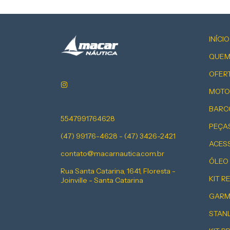
INÍCIO
QUEM
OFER
MOTO
BARC
5547991764628
PEÇA
(47) 99176-4628 - (47) 3426-2421
ACES
contato@macarnautica.com.br
ÓLEO
Rua Santa Catarina, 1641, Floresta -
KIT R
Joinville - Santa Catarina
GARM
STAN