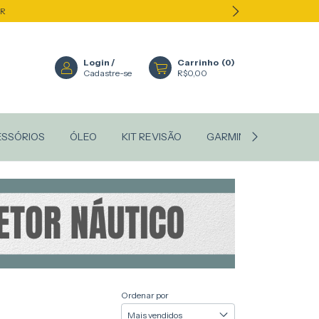
ER
Login
/
Carrinho
(
0
)
Cadastre-se
R$0,00
ESSÓRIOS
ÓLEO
KIT REVISÃO
GARMIN
STANLEY
Ordenar por