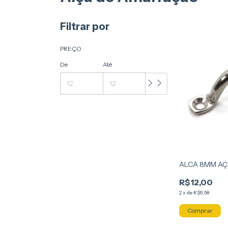
Filtrar por
PREÇO
De
Até
ALCA 8MM AÇO
R$12,00
2
x
de
R$6,58