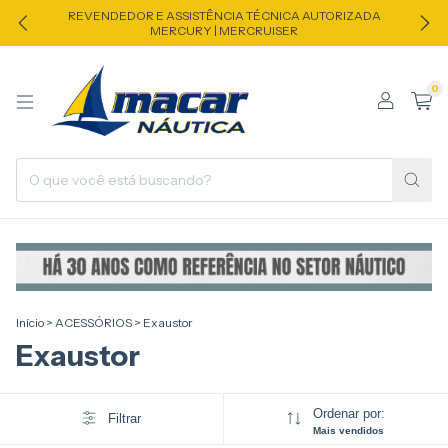
REVENDEDOR E ASSISTÊNCIA TÉCNICA AUTORIZADA
MERCURY | MERCRUISER
0
Início
>
ACESSÓRIOS
>
Exaustor
Exaustor
Ordenar por:
Filtrar
Mais vendidos