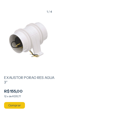
1
/
4
EXAUSTOR PORAO RES AGUA
3"
R$155,00
12
x
de
R$15,77