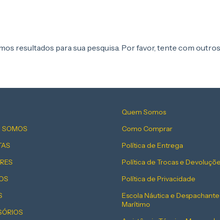
os resultados para sua pesquisa. Por favor, tente com outros 
Quem Somos
 SOMOS
Como Comprar
TAS
Política de Entrega
RES
Política de Trocas e Devoluçõ
OS
Política de Privacidade
S
Escola Náutica e Despachante
Marítimo
SÓRIOS