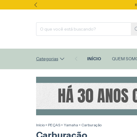
R
Categorias
INÍCIO
QUEM SOM
Início
>
PEÇAS
>
Yamaha
>
Carburação
Carburação