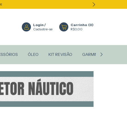
ER
Login
/
Carrinho
(
0
)
Cadastre-se
R$0,00
ESSÓRIOS
ÓLEO
KIT REVISÃO
GARMIN
STANLEY