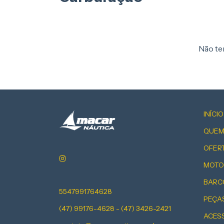
Não tem
INÍCIO
QUEM
OFER
MOTO
BARC
5547991764628
PEÇA
(47) 99176-4628 - (47) 3426-2421
ACES