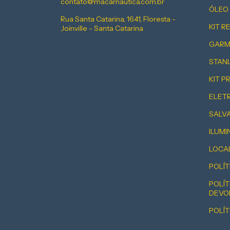
contato@macarnautica.com.br
ÓLEO
Rua Santa Catarina, 1641, Floresta -
KIT R
Joinville - Santa Catarina
GARM
STAN
KIT 
ELET
SALV
ILUM
LOCA
POLÍT
POLÍT
DEVO
POLÍT