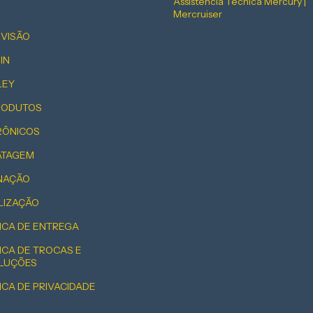
Assistência Técnica Mercury |
Mercruiser
EVISÃO
IN
LEY
PRODUTOS
RÔNICOS
ATAGEM
INAÇÃO
LIZAÇÃO
ICA DE ENTREGA
ICA DE TROCAS E
LUÇÕES
ICA DE PRIVACIDADE