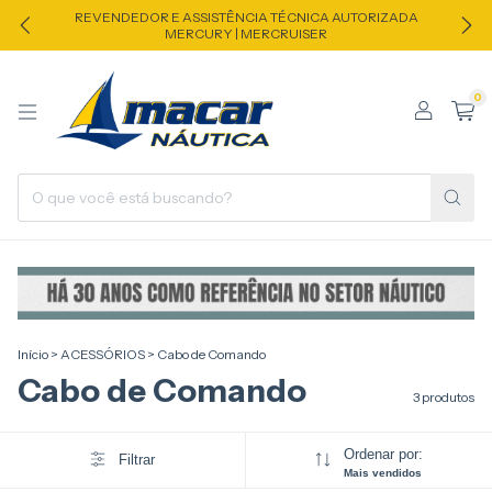
REVENDEDOR E ASSISTÊNCIA TÉCNICA AUTORIZADA
MERCURY | MERCRUISER
0
Início
>
ACESSÓRIOS
>
Cabo de Comando
Cabo de Comando
3 produtos
Ordenar por:
Filtrar
Mais vendidos