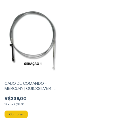
CABO DE COMANDO -
MERCURY | QUICKSILVER -
GERAÇÃO 1 - G1
R$338,00
12
x
de
R$34,39
Comprar