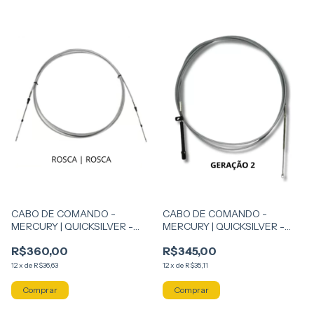
CABO DE COMANDO -
CABO DE COMANDO -
MERCURY | QUICKSILVER -
MERCURY | QUICKSILVER -
ROSCA - ROSCA
GERAÇÃO 2 - G2
R$360,00
R$345,00
12
x
de
R$36,63
12
x
de
R$35,11
Comprar
Comprar