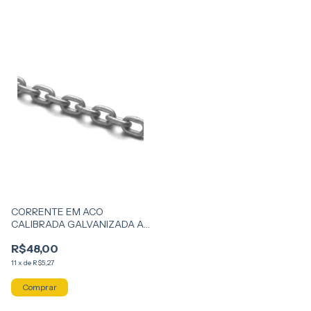
CORRENTE EM ACO
CALIBRADA GALVANIZADA A
FOGO DIN 766 8 MM GRAU 30
R$48,00
UTILIZADO EM
EMBARCACOES
11
x
de
R$5,27