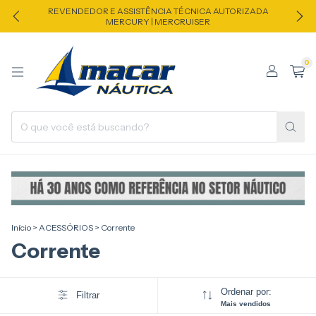
REVENDEDOR E ASSISTÊNCIA TÉCNICA AUTORIZADA
MERCURY | MERCRUISER
0
Início
>
ACESSÓRIOS
>
Corrente
Corrente
Ordenar por:
Filtrar
Mais vendidos