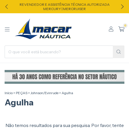
REVENDEDOR E ASSISTÊNCIA TÉCNICA AUTORIZADA
MERCURY | MERCRUISER
0
Início
>
PEÇAS
>
Johnson/Evinrude
>
Agulha
Agulha
Não temos resultados para sua pesquisa. Por favor, tente