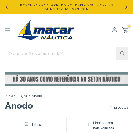
REVENDEDOR E ASSISTÊNCIA TÉCNICA AUTORIZADA
MERCURY | MERCRUISER
0
Início
>
PEÇAS
>
Anodo
Anodo
14 produtos
Ordenar por:
Filtrar
Mais vendidos