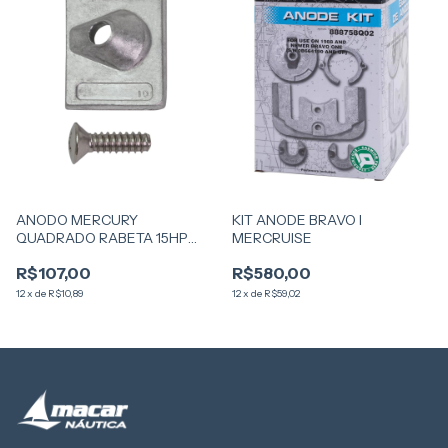
ANODO MERCURY
KIT ANODE BRAVO I
QUADRADO RABETA 15HP
MERCRUISE
AMERICANO
R$107,00
R$580,00
12
x
de
R$10,89
12
x
de
R$59,02