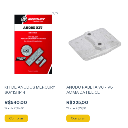
1
/
2
KIT DE ANODOS MERCURY
ANODO RABETA V6 - V8
60/115HP 4T
ACIMA DA HELICE
R$540,00
R$225,00
12
x
de
R$54,95
12
x
de
R$22,90