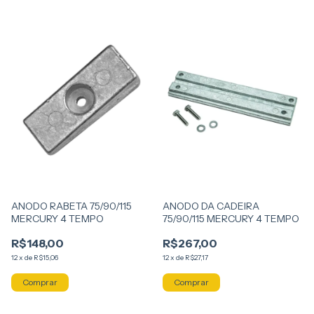
ANODO RABETA 75/90/115
ANODO DA CADEIRA
MERCURY 4 TEMPO
75/90/115 MERCURY 4 TEMPO
R$148,00
R$267,00
12
x
de
R$15,06
12
x
de
R$27,17