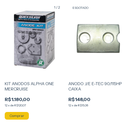
1
/
2
ESGOTADO
KIT ANODOS ALPHA ONE
ANODO J/E E-TEC 90/115HP
MERCRUISE
CAIXA
R$1.180,00
R$148,00
12
x
de
R$120,07
12
x
de
R$15,06