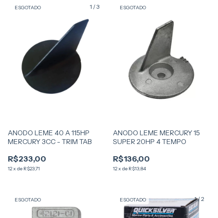
1
/
3
ESGOTADO
ESGOTADO
ANODO LEME 40 A 115HP
ANODO LEME MERCURY 15
MERCURY 3CC - TRIM TAB
SUPER 20HP 4 TEMPO
R$233,00
R$136,00
12
x
de
R$23,71
12
x
de
R$13,84
1
/
2
ESGOTADO
ESGOTADO