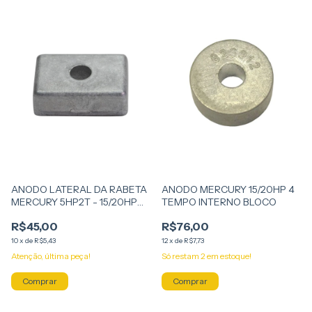
ANODO LATERAL DA RABETA
ANODO MERCURY 15/20HP 4
MERCURY 5HP2T - 15/20HP
TEMPO INTERNO BLOCO
4T
R$45,00
R$76,00
10
x
de
R$5,43
12
x
de
R$7,73
Atenção, última peça!
Só restam
2
em estoque!