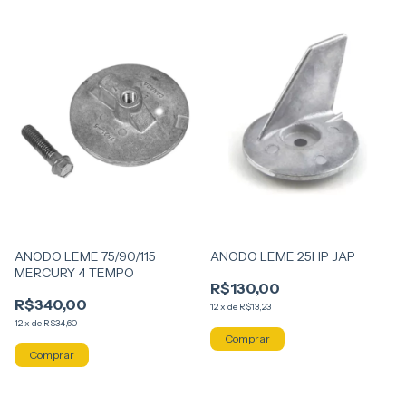
ANODO LEME 75/90/115
ANODO LEME 25HP JAP
MERCURY 4 TEMPO
R$130,00
R$340,00
12
x
de
R$13,23
12
x
de
R$34,60