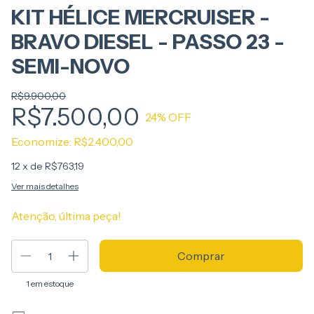
KIT HÉLICE MERCRUISER -
BRAVO DIESEL - PASSO 23 -
SEMI-NOVO
R$9.900,00
R$7.500,00
24
% OFF
Economize:
R$2.400,00
12
x de
R$763,19
Ver mais detalhes
Atenção, última peça!
1
em estoque