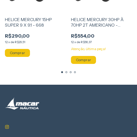
HELICE MERCURY 15HP
HELICE MERCURY 30HP À
SUPER 9 X 9.1 - 668
70HP 2T AMERICANO -
50/60HP 4T - 10.3/8 X 13
R$290,00
R$554,00
12
x
de
R$29,51
12
x
de
R$56,37
Atenção, última peça!