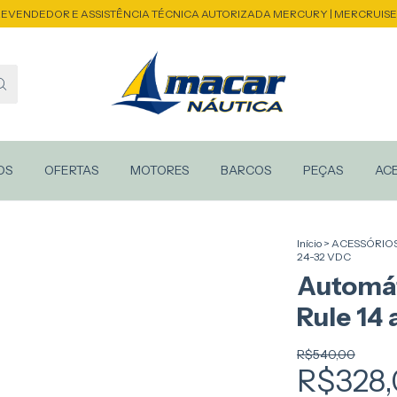
EVENDEDOR E ASSISTÊNCIA TÉCNICA AUTORIZADA MERCURY | MERCRUIS
OS
OFERTAS
MOTORES
BARCOS
PEÇAS
AC
Início
>
ACESSÓRIO
24-32 VDC
Automát
Rule 14
R$540,00
R$328