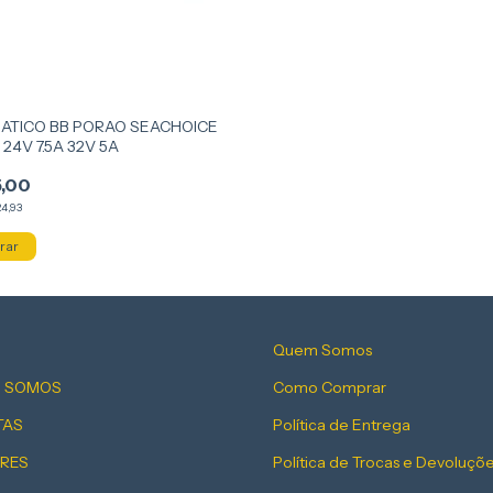
ATICO BB PORAO SEACHOICE
 24V 7.5A 32V 5A
,00
4,93
Quem Somos
 SOMOS
Como Comprar
TAS
Política de Entrega
RES
Política de Trocas e Devoluçõ