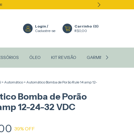
ER
Login
/
Carrinho
(
0
)
Cadastre-se
R$0,00
ESSÓRIOS
ÓLEO
KIT REVISÃO
GARMIN
STANLEY
S
>
Automático
>
Automático Bomba de Porão Rule 14 amp 12-
ico Bomba de Porão
 amp 12-24-32 VDC
,00
39
% OFF