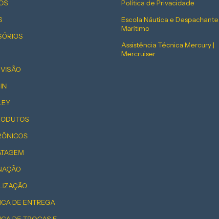
OS
Política de Privacidade
S
Escola Náutica e Despachante
Marítimo
SÓRIOS
Assistência Técnica Mercury |
Mercruiser
EVISÃO
IN
LEY
PRODUTOS
RÔNICOS
ATAGEM
INAÇÃO
LIZAÇÃO
ICA DE ENTREGA