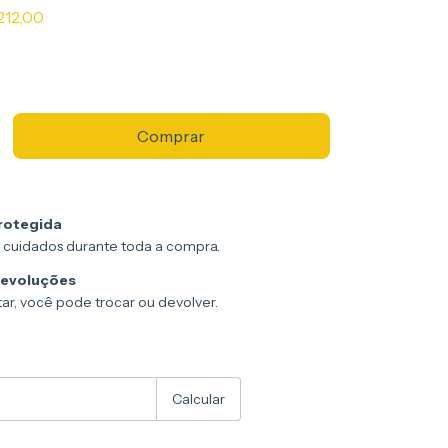
212,00
rotegida
 cuidados durante toda a compra.
devoluções
ar, você pode trocar ou devolver.
:
Alterar CEP
Calcular