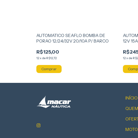
AUTOMATICO SEAFLO BOMBA DE
AUTOM
PORAO 12/24/32V 20/10A P/ BARCO
12V 15A
R$125,00
R$245
12
x
de
R$12,72
12
x
de
R$2
INÍCIO
QUEM
OFER
MOTO