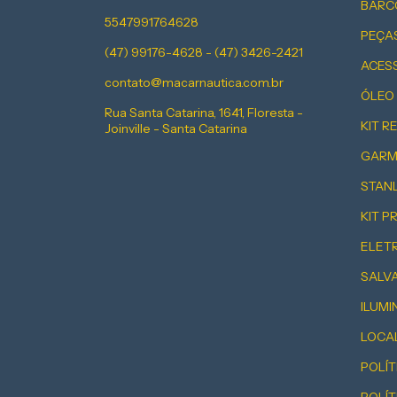
BARC
5547991764628
PEÇA
(47) 99176-4628 - (47) 3426-2421
ACES
contato@macarnautica.com.br
ÓLEO
Rua Santa Catarina, 1641, Floresta -
KIT R
Joinville - Santa Catarina
GARM
STAN
KIT 
ELET
SALV
ILUM
LOCA
POLÍT