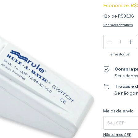
Economize:
R$
12
x de
R$33,38
Ver mais detalhes
em estoque
Compra p
Seus dados
Trocas e 
Se não gost
Entregas para o CEP
Meios de envio
Não sei meu CEP