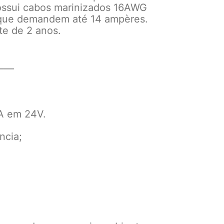
possui cabos marinizados 16AWG
 que demandem até 14 ampères.
te de 2 anos.
——
A em 24V.
ncia;
;